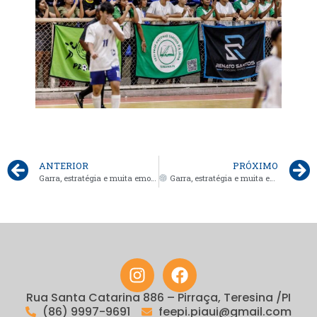
ANTERIOR
PRÓXIMO
Garra, estratégia e muita emoção em quadra!O vôlei masculino e feminino brilhou nos Jogos Escolares -JEPIS 2025, com partidas disputadas ponto a ponto e atletas mostrando que aqui o jogo é decidido na raça!
Garra, estratégia e muita emoção em quadra! O vôlei masculino e feminino brilhou nos Jogos Escolares 2025!
Rua Santa Catarina 886 – Pirraça, Teresina /PI
(86) 9997-9691
feepi.piaui@gmail.com